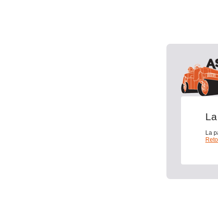
La
La p
Reto