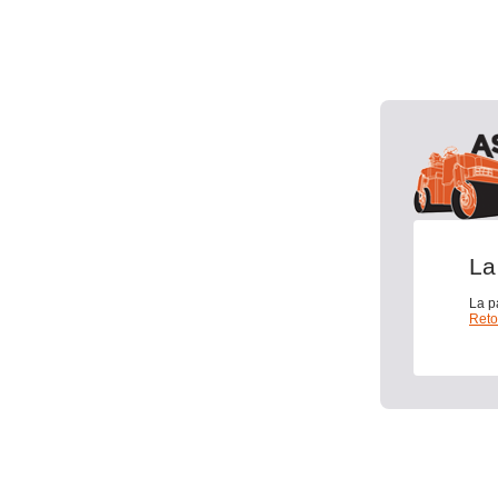
La
La p
Reto